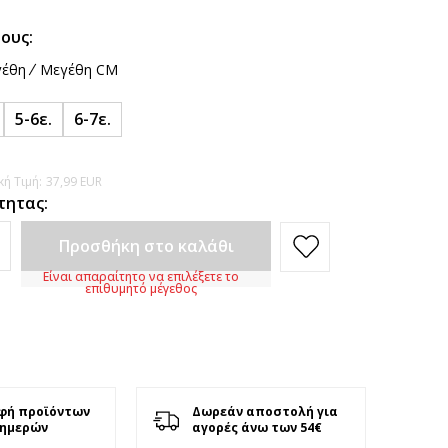
ους:
έθη
Μεγέθη CM
5-6ε.
6-7ε.
ή Τιμή:
37,99
EUR
τητας:
Προσθήκη στο καλάθι
Είναι απαραίτητο να επιλέξετε το
επιθυμητό μέγεθος
φή προϊόντων
Δωρεάν αποστολή για
 ημερών
αγορές άνω των 54€