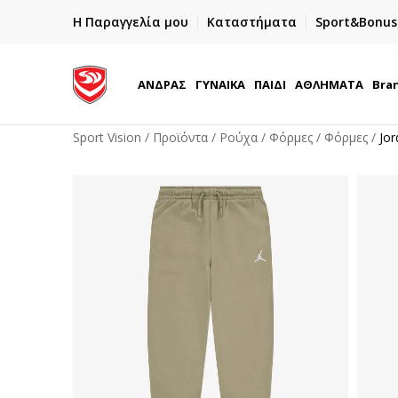
ΓΡΗΓΟΡΟΤΕΡΗ ΠΑΡΑΔΟΣΗ ΜΕ BOX NOW
Η Παραγγελία μου
Καταστήματα
Sport&Bonus
Παραλαβή 24/7
ΑΝΔΡΑΣ
ΓΥΝΑΙΚΑ
ΠΑΙΔΙ
ΑΘΛΗΜΑΤΑ
Bra
Sport Vision
Προϊόντα
Ρούχα
Φόρμες
Φόρμες
Jor