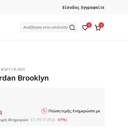
ΕΓΓΡΑΦΕΙΤΕ
ΧΡΕΙΑΖ
Είσοδος
Εγγραφείτε
Και κερδίστε -10% με την πρώτη σας αγορά!
Κ
0
0
Αναζήτηση στον ιστότοπο
:
85F119-X01
ordan Brooklyn
Πτώση τιμής; Ενημερώστε με
R
37,99
EUR
(
-
49
%
)
ιμή 30 ημερών: