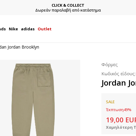
CLICK & COLLECT
Δωρεάν παραλαβή από κατάστημα
nds
Nike
adidas
Outlet
dan Jordan Brooklyn
Φόρμες
Κωδικός είδους
Jordan J
SALE
Έκπτωση
49
%
19,00
EU
Χαμηλότερη Τ