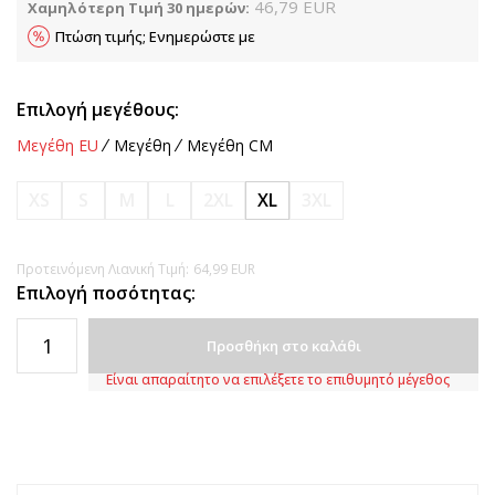
46,79
EUR
Χαμηλότερη Τιμή 30 ημερών:
Πτώση τιμής; Ενημερώστε με
Επιλογή μεγέθους:
Μεγέθη EU
Μεγέθη
Μεγέθη CM
XS
S
M
L
2XL
XL
3XL
Προτεινόμενη Λιανική Τιμή:
64,99
EUR
Επιλογή ποσότητας:
Προσθήκη στο καλάθι
Είναι απαραίτητο να επιλέξετε το επιθυμητό μέγεθος