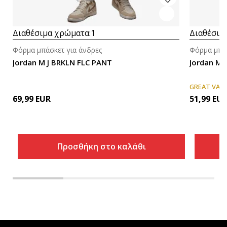
Διαθέσιμα χρώματα:
1
Διαθέσιμ
Φόρμα μπάσκετ για άνδρες
Φόρμα μπάσ
Jordan M J BRKLN FLC PANT
Jordan M 
GREAT VAL
69,99
EUR
51,99
EU
Προσθήκη στο καλάθι