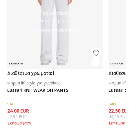
Περισσότερες
λεπτομέρειες
Γρήγορη επισκόπηση
Διαθέσιμα χρώματα:
1
Διαθέσιμ
Φόρμα lifestyle για γυναίκες
Φόρμα lifes
Lussari KNITWEAR OH PANTS
Lussari S
SALE
SALE
24,00
EUR
22,50
EU
47,99
EUR
44,99
EUR
Έκπτωση
49
%
Έκπτωση
49