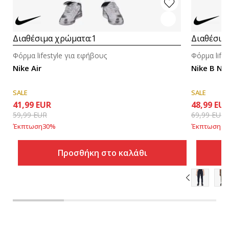
Διαθέσιμα χρώματα:
1
Διαθέσιμ
Φόρμα lifestyle για εφήβους
Φόρμα life
Nike Air
Nike B NS
SALE
SALE
41,99
EUR
48,99
EU
59,99
EUR
69,99
EUR
Έκπτωση
30
%
Έκπτωση
30
Προσθήκη στο καλάθι