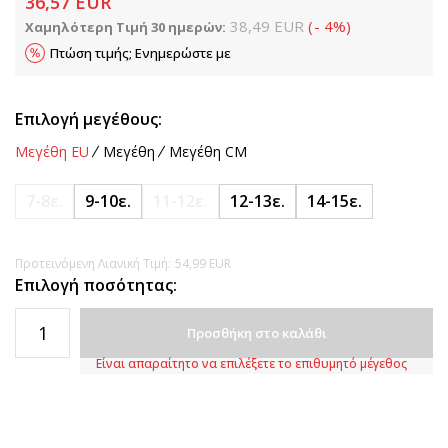
36,57
EUR
38,49
EUR
(
-
4
%
)
Χαμηλότερη Τιμή 30 ημερών:
Πτώση τιμής; Ενημερώστε με
Επιλογή μεγέθους:
Μεγέθη EU
Μεγέθη
Μεγέθη CM
7-8ε.
9-10ε.
11-12ε.
12-13ε.
14-15ε.
Προτεινόμενη Λιανική Τιμή:
54,99
EUR
Επιλογή ποσότητας:
Προσθήκη στο καλάθι
Είναι απαραίτητο να επιλέξετε το επιθυμητό μέγεθος