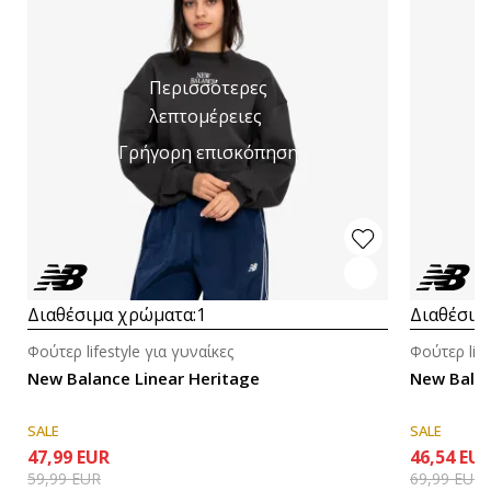
Περισσότερες
λεπτομέρειες
Γρήγορη επισκόπηση
Διαθέσιμα χρώματα:
1
Διαθέσιμ
Φούτερ lifestyle για γυναίκες
Φούτερ life
New Balance Linear Heritage
New Balan
SALE
SALE
47,99
EUR
46,54
EU
59,99
EUR
69,99
EUR