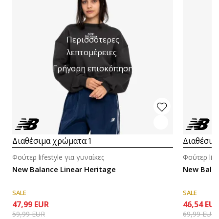
Περισσότερες
λεπτομέρειες
Γρήγορη επισκόπηση
Διαθέσιμα χρώματα:
1
Διαθέσιμ
Φούτερ lifestyle για γυναίκες
Φούτερ life
New Balance Linear Heritage
New Balan
SALE
SALE
47,99
EUR
46,54
EU
59,99
EUR
69,99
EUR