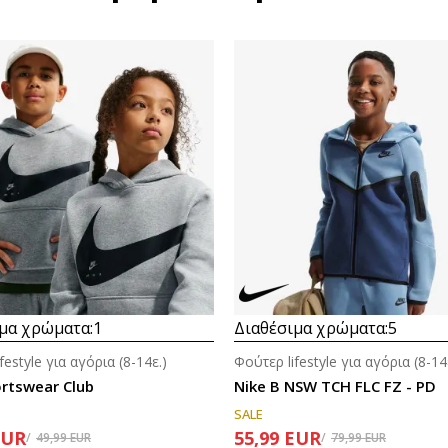
μα χρώματα:
1
Διαθέσιμα χρώματα:
5
festyle για αγόρια (8-14ε.)
Φούτερ lifestyle για αγόρια (8-14
ortswear Club
Nike B NSW TCH FLC FZ - PD
SALE
EUR
55,99
EUR
49,99
EUR
79,99
EUR