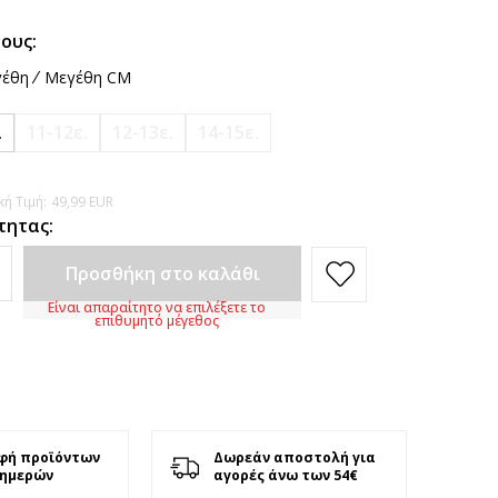
ους:
έθη
Μεγέθη CM
.
11-12ε.
12-13ε.
14-15ε.
ή Τιμή:
49,99
EUR
τητας:
Προσθήκη στο καλάθι
Είναι απαραίτητο να επιλέξετε το
επιθυμητό μέγεθος
φή προϊόντων
Δωρεάν αποστολή για
 ημερών
αγορές άνω των 54€