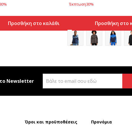
30
%
Έκπτωση
30
%
Προσθήκη στο καλάθι
Προσθήκη στο 
το Newsletter
Όροι και προϋποθέσεις
Προνόμια