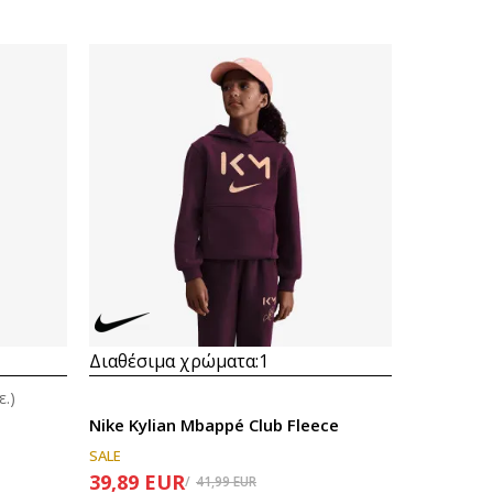
Διαθέσιμα χρώματα:
1
ε.)
Nike Kylian Mbappé Club Fleece
SALE
39,89
EUR
41,99
EUR