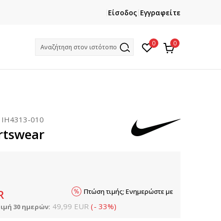
ΕΓΓΡΑΦΕΙΤΕ
ΧΡΕΙΑΖ
Είσοδος
Εγγραφείτε
Και κερδίστε -10% με την πρώτη σας αγορά!
Κ
0
0
Αναζήτηση στον ιστότοπο
:
IH4313-010
rtswear
Πτώση τιμής; Ενημερώστε με
R
49,99
EUR
(
-
33
%
)
ιμή 30 ημερών: