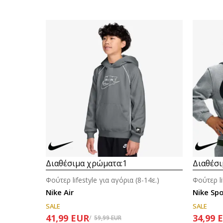
Διαθέσιμα χρώματα:
1
Διαθέσι
Φούτερ lifestyle για αγόρια (8-14ε.)
Φούτερ li
Nike Air
Nike Sp
SALE
SALE
41,99
EUR
34,99
59,99
EUR