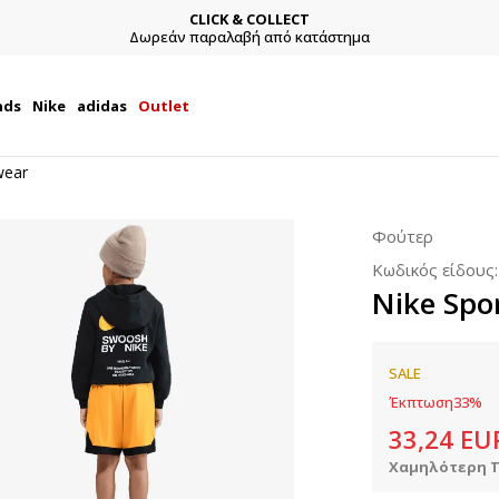
CLICK & COLLECT
Δωρεάν παραλαβή από κατάστημα
nds
Nike
adidas
Outlet
wear
Φούτερ
Κωδικός είδους
Nike Spo
SALE
Έκπτωση
33
%
33,24
EU
Χαμηλότερη Τ