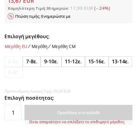
13,67
EUR
17,99
EUR
(
-
24
%
)
Χαμηλότερη Τιμή 30 ημερών:
Πτώση τιμής; Ενημερώστε με
Επιλογή μεγέθους:
Μεγέθη EU
Μεγέθη
Μεγέθη CM
5-6ε.
7-8ε.
9-10ε.
11-12ε.
15-16ε.
13-14ε.
3-4ε.
Προτεινόμενη Λιανική Τιμή:
35,99
EUR
Επιλογή ποσότητας:
Προσθήκη στο καλάθι
Είναι απαραίτητο να επιλέξετε το επιθυμητό μέγεθος