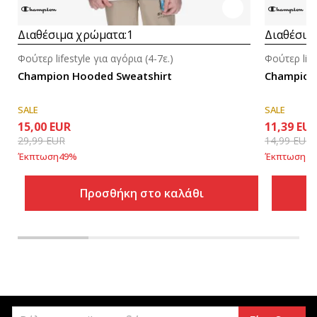
Διαθέσιμα χρώματα:
1
Διαθέσιμ
Φούτερ lifestyle για αγόρια (4-7ε.)
Φούτερ life
Champion Hooded Sweatshirt
Champion 
SALE
SALE
15,00
EUR
11,39
EU
29,99
EUR
14,99
EUR
Έκπτωση
49
%
Έκπτωση
24
Προσθήκη στο καλάθι