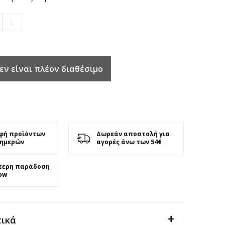
L
εν είναι πλέον διαθέσιμο
φή προϊόντων
Δωρεάν αποστολή για
 ημερών
αγορές άνω των 54€
τερη παράδοση
ow
τικά