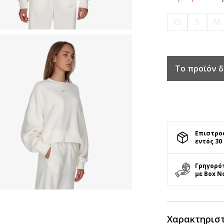
XS
S
M
Το προϊόν δ
Επιστρο
εντός 30
Γρηγορό
με Box N
Χαρακτηρισ