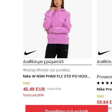
Διαθέσιμα χρώματα:
5
Διαθέσι
Φούτερ lifestyle για γυναίκες
Nike W NSW PHNX FLC STD PO HOODIE
Prosecn
SALE
45,49
EUR
Nike Pr
64,99
EUR
Έκπτωση
30
%
SALE
59,84
Έκπτωση
Προσθήκη στο καλάθι