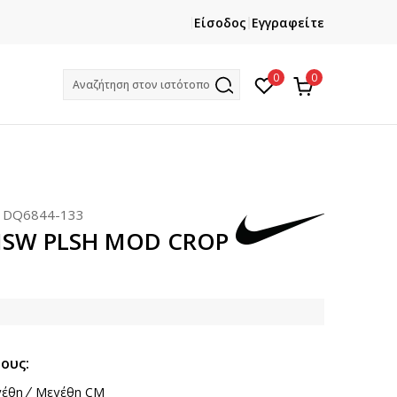
ΧΡΕΙΑΖΕΣΤΕ ΒΟΗΘΕΙΑ ΜΕ ΤΗΝ ΑΓΟΡΑ ΣΑΣ;
Είσοδος
Εγγραφείτε
Καλέστε μας στο +302111077485
0
0
Αναζήτηση στον ιστότοπο
:
DQ6844-133
NSW PLSH MOD CROP
ους:
έθη
Μεγέθη CM