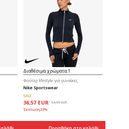
Διαθέσιμα χρώματα:
1
Φούτερ lifestyle για γυναίκες
Nike Sportswear
SALE
36,57
EUR
54,99
EUR
Έκπτωση
33
%
καλάθι
Προσθήκη στο καλάθι