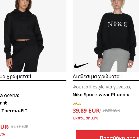
μα χρώματα:
1
Διαθέσιμα χρώματα:
1
Φούτερ lifestyle για γυναίκες
Nike Sportswear Phoenix
a ocena
:
SALE
39,89
EUR
o Therma-FIT
59,99
EUR
Έκπτωση
33
%
EUR
62,99
EUR
5
%
Προσθήκη στο 