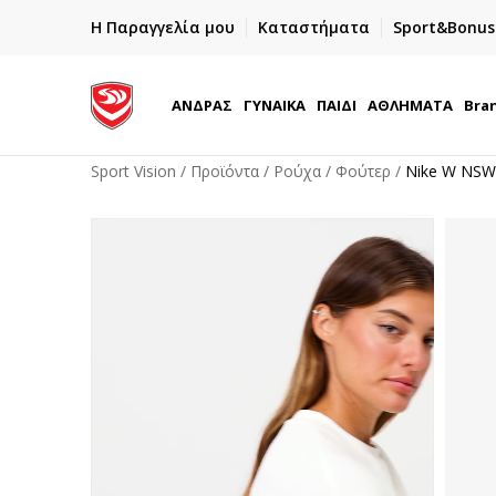
OX NOW
CLICK & COLLECT
Η Παραγγελία μου
Καταστήματα
Sport&Bonus
Δωρεάν παραλαβή από κατάστημα
ΑΝΔΡΑΣ
ΓΥΝΑΙΚΑ
ΠΑΙΔΙ
ΑΘΛΗΜΑΤΑ
Bra
Sport Vision
Προϊόντα
Ρούχα
Φούτερ
Nike W NS