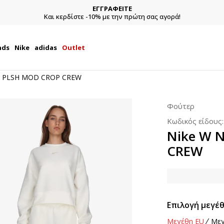
ΕΓΓΡΑΦΕΙΤΕ
Και κερδίστε -10% με την πρώτη σας αγορά!
nds
Nike
adidas
Outlet
W PLSH MOD CROP CREW
Φούτερ
Κωδικός είδους
Nike W 
CREW
Επιλογή μεγέθ
Μεγέθη EU
Μεγ