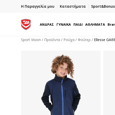
ΓΡΗΓΟΡΟΤΕΡΗ ΠΑΡΑΔΟΣΗ ΜΕ BOX NOW
Η Παραγγελία μου
Καταστήματα
Sport&Bonus
Παραλαβή 24/7
ΑΝΔΡΑΣ
ΓΥΝΑΙΚΑ
ΠΑΙΔΙ
ΑΘΛΗΜΑΤΑ
Bra
Sport Vision
Προϊόντα
Ρούχα
Φούτερ
Ellesse GAR