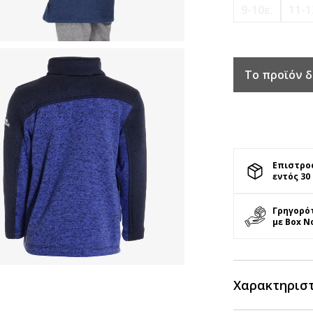
9-10ε.
11-1
Το προϊόν δ
Επιστρο
εντός 30
Γρηγορό
με Box N
Χαρακτηρισ