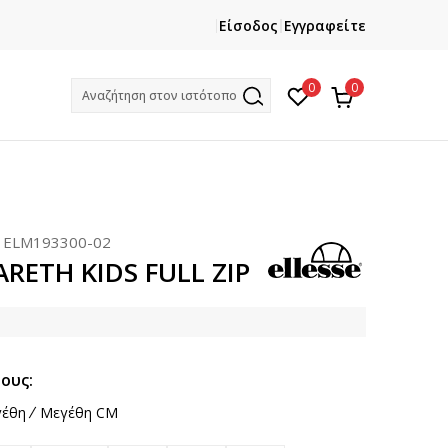
ΕΓΓΡΑΦΕΙΤΕ
ΧΡΕΙΑΖ
Είσοδος
Εγγραφείτε
Και κερδίστε -10% με την πρώτη σας αγορά!
Κ
0
0
Αναζήτηση στον ιστότοπο
:
ELM193300-02
GARETH KIDS FULL ZIP
ους:
έθη
Μεγέθη CM