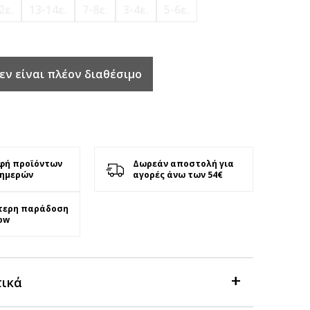
2ε.
13-14ε.
7-8ε.
3-4ε.
5-6ε.
εν είναι πλέον διαθέσιμο
φή προϊόντων
Δωρεάν αποστολή για
 ημερών
αγορές άνω των 54€
τερη παράδοση
ow
τικά