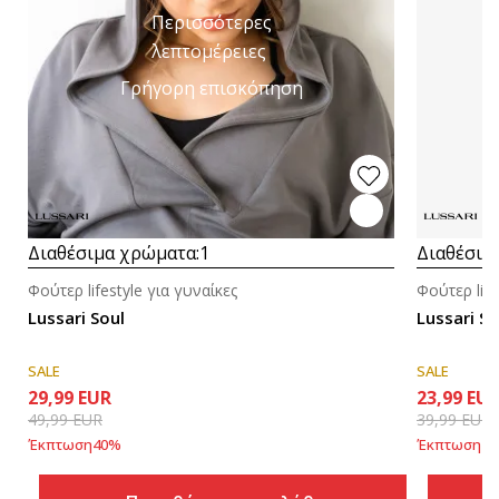
Περισσότερες
λεπτομέρειες
Γρήγορη επισκόπηση
Διαθέσιμα χρώματα:
1
Διαθέσιμ
Φούτερ lifestyle για γυναίκες
Φούτερ life
Lussari Soul
Lussari So
SALE
SALE
29,99
EUR
23,99
EU
49,99
EUR
39,99
EUR
Έκπτωση
40
%
Έκπτωση
40