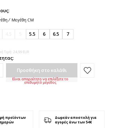
ους:
έθη
Μεγέθη CM
4.5
5
5.5
6
6.5
7
ή Τιμή:
24,99
EUR
τητας:
Προσθήκη στο καλάθι
Είναι απαραίτητο να επιλέξετε το
επιθυμητό μέγεθος
φή προϊόντων
Δωρεάν αποστολή για
 ημερών
αγορές άνω των 54€