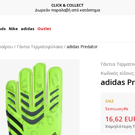
CLICK & COLLECT
Δωρεάν παραλαβή από κατάστημα
nds
Nike
adidas
Outlet
φαίρου
Γάντια Τερματοφύλακα
adidas Predator
Γάντια Τερματ
Κωδικός είδους
adidas P
SALE
Έκπτωση
4
%
16,62
EU
Χαμηλότερη Τ