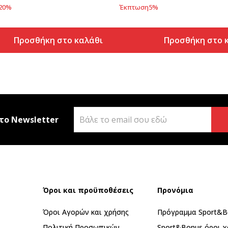
20
%
Έκπτωση
5
%
Προσθήκη στο καλάθι
Προσθήκη στο 
το Newsletter
Όροι και προϋποθέσεις
Προνόμια
Όροι Αγορών και χρήσης
Πρόγραμμα Sport&B
Πολιτική Προσωπικών
Sport&Bonus όροι χ