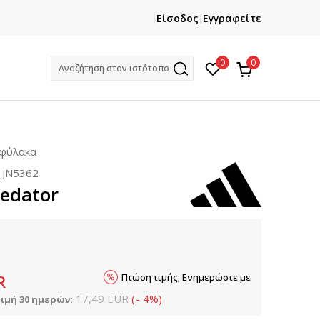
ΕΓΓΡΑΦΕΙΤΕ
ΧΡΕΙΑΖ
Είσοδος
Εγγραφείτε
Και κερδίστε -10% με την πρώτη σας αγορά!
Κ
0
0
Αναζήτηση στον ιστότοπο
οφύλακα
:
JN5362
redator
Πτώση τιμής; Ενημερώστε με
R
17,49
EUR
(
-
4
%
)
ιμή 30 ημερών: