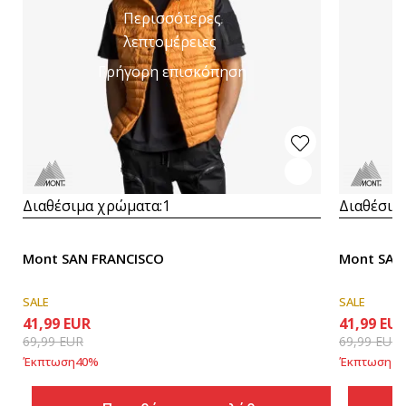
Περισσότερες
λεπτομέρειες
Γρήγορη επισκόπηση
Διαθέσιμα χρώματα:
1
Διαθέσιμ
Mont SAN FRANCISCO
Mont SAN
SALE
SALE
41,99
EUR
41,99
EU
69,99
EUR
69,99
EUR
Έκπτωση
40
%
Έκπτωση
40