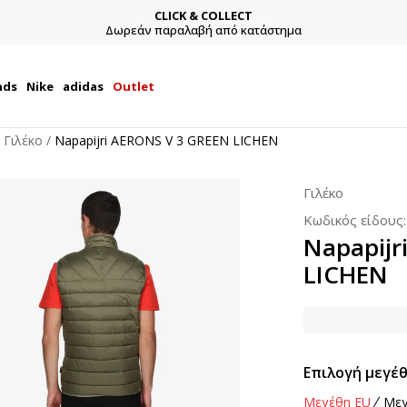
CLICK & COLLECT
Δωρεάν παραλαβή από κατάστημα
nds
Nike
adidas
Outlet
Γιλέκο
Napapijri AERONS V 3 GREEN LICHEN
Γιλέκο
Κωδικός είδους
Napapijr
LICHEN
Επιλογή μεγέθ
Μεγέθη EU
Μεγ