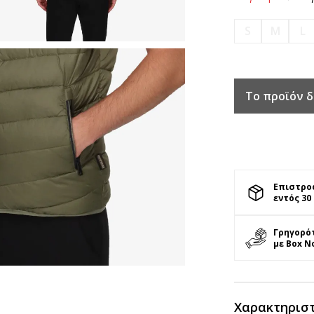
S
M
L
Το προϊόν δ
Επιστρο
εντός 30
Γρηγορό
με Box N
Χαρακτηρισ