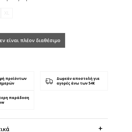
XL
εν είναι πλέον διαθέσιμο
φή προϊόντων
Δωρεάν αποστολή για
 ημερών
αγορές άνω των 54€
τερη παράδοση
ow
τικά