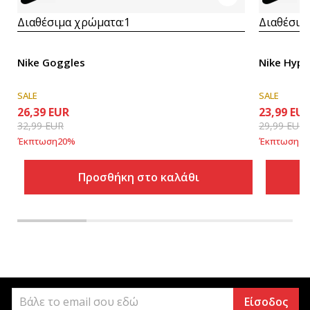
Διαθέσιμα χρώματα:
1
Διαθέσιμ
Nike Goggles
Nike Hype
SALE
SALE
26,39
EUR
23,99
EU
32,99
EUR
29,99
EUR
Έκπτωση
20
%
Έκπτωση
20
Προσθήκη στο καλάθι
Είσοδος