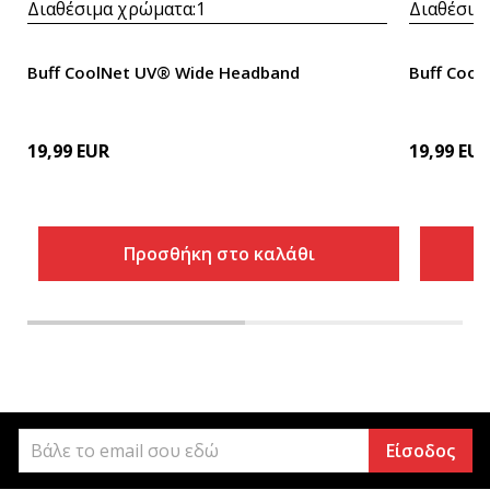
Διαθέσιμα χρώματα:
1
Διαθέσιμ
Buff CoolNet UV® Wide Headband
Buff Coo
19,99
EUR
19,99
EU
Προσθήκη στο καλάθι
Είσοδος