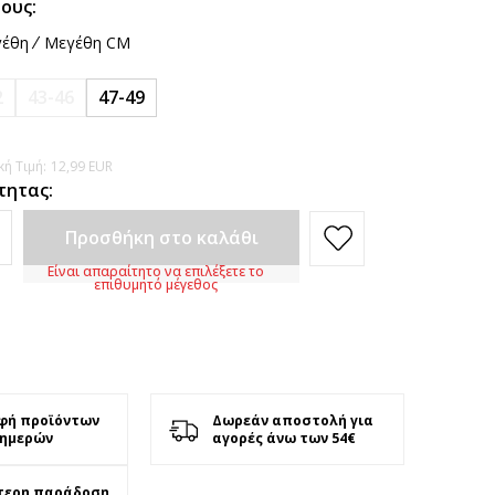
ους:
έθη
Μεγέθη CM
2
43-46
47-49
ή Τιμή:
12,99
EUR
τητας:
Προσθήκη στο καλάθι
Είναι απαραίτητο να επιλέξετε το
επιθυμητό μέγεθος
φή προϊόντων
Δωρεάν αποστολή για
 ημερών
αγορές άνω των 54€
τερη παράδοση