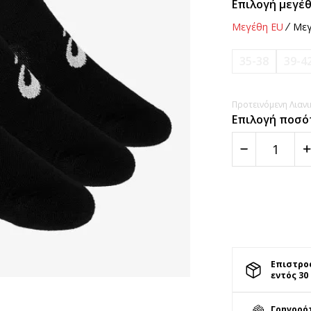
Επιλογή μεγέθ
Μεγέθη EU
Μεγ
35-38
39-4
Προτεινόμενη Λιανικ
Επιλογή ποσό
Επιστρο
εντός 30
Γρηγορό