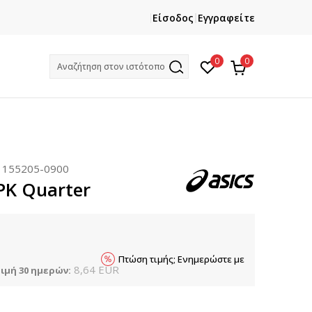
ΕΓΓΡΑΦΕΙΤΕ
ΧΡΕΙΑΖ
Είσοδος
Εγγραφείτε
Και κερδίστε -10% με την πρώτη σας αγορά!
Κ
0
0
Αναζήτηση στον ιστότοπο
:
155205-0900
PK Quarter
Πτώση τιμής; Ενημερώστε με
8,64
EUR
ιμή 30 ημερών: