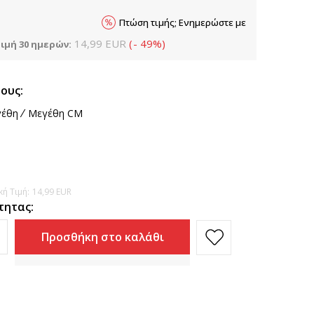
Πτώση τιμής; Ενημερώστε με
14,99
EUR
(
-
49
%
)
ιμή 30 ημερών:
ους:
έθη
Μεγέθη CM
ή Τιμή:
14,99
EUR
τητας:
Προσθήκη στο καλάθι