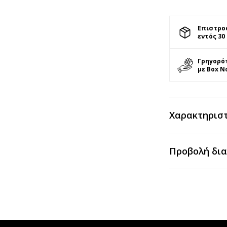
Επιστρο
εντός 30
Γρηγορό
με Box N
Χαρακτηρισ
Προβολή δια