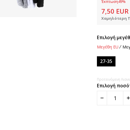
Έκπτωση
49
%
7,50
EUR
Χαμηλότερη Τ
Επιλογή μεγέθ
Μεγέθη EU
Μεγ
27-35
Προτεινόμενη Λιανικ
Επιλογή ποσό