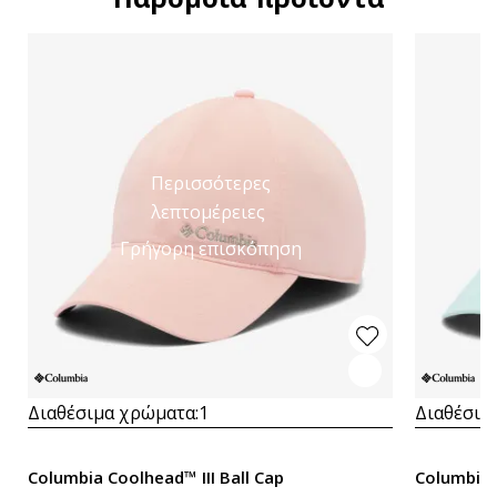
Περισσότερες
λεπτομέρειες
Γρήγορη επισκόπηση
Διαθέσιμα χρώματα:
1
Διαθέσιμ
Columbia Coolhead™ III Ball Cap
Columbia 