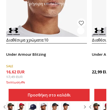
Γρήγορη επισκόπηση
Διαθέσιμα χρώματα:
10
Διαθέσιμ
Under Armour Blitzing
Under Arm
SALE
16,62
EUR
22,99
EU
17,49
EUR
Έκπτωση
4
%
Προσθήκη στο καλάθι