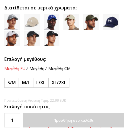
Διατίθεται σε μερικά χρώματα:
Επιλογή μεγέθους:
Μεγέθη EU
Μεγέθη
Μεγέθη CM
S/M
M/L
L/XL
XL/2XL
Προτεινόμενη Λιανική Τιμή:
22,99
EUR
Επιλογή ποσότητας:
Προσθήκη στο καλάθι