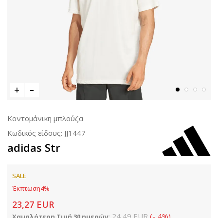
Κοντομάνικη μπλούζα
Κωδικός είδους:
JJ1447
adidas Str
SALE
Έκπτωση
4
%
23,27
EUR
24,49
EUR
(
-
4
%
)
Χαμηλότερη Τιμή 30 ημερών: