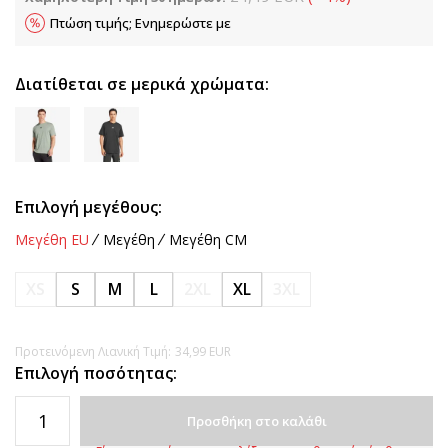
Πτώση τιμής; Ενημερώστε με
Διατίθεται σε μερικά χρώματα:
Επιλογή μεγέθους:
Μεγέθη EU
Μεγέθη
Μεγέθη CM
XS
S
M
L
2XL
XL
3XL
Προτεινόμενη Λιανική Τιμή:
34,99
EUR
Επιλογή ποσότητας:
Προσθήκη στο καλάθι