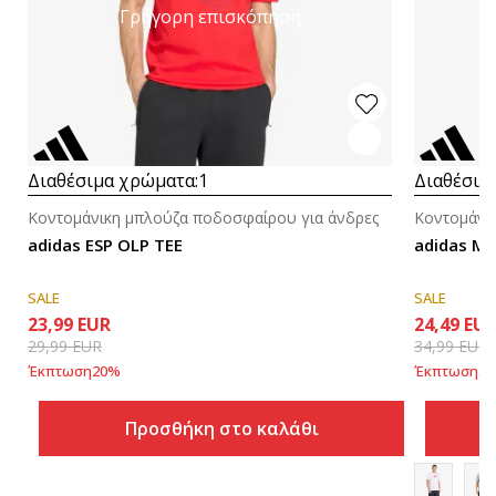
Γρήγορη επισκόπηση
Διαθέσιμα χρώματα:
1
Διαθέσιμ
Κοντομάνικη μπλούζα ποδοσφαίρου για άνδρες
Κοντομάνι
adidas ESP OLP TEE
adidas M 
SALE
SALE
23,99
EUR
24,49
EU
29,99
EUR
34,99
EUR
Έκπτωση
20
%
Έκπτωση
30
Προσθήκη στο καλάθι