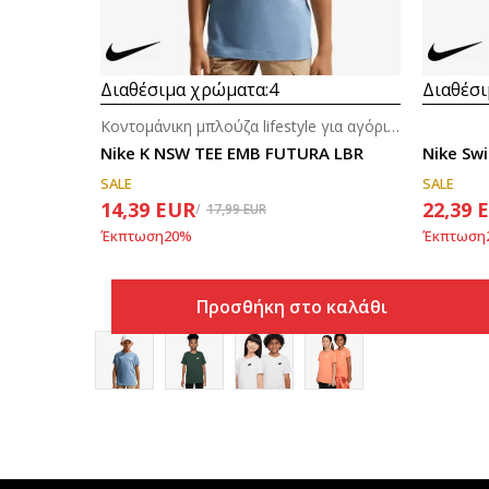
Διαθέσιμα χρώματα:
4
Διαθέσι
Κοντομάνικη μπλούζα lifestyle για αγόρια (8-14ε.)
Nike K NSW TEE EMB FUTURA LBR
Nike Sw
SALE
SALE
14,39
EUR
22,39
17,99
EUR
Έκπτωση
20
%
Έκπτωση
Προσθήκη στο καλάθι