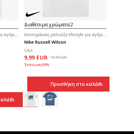
Διαθέσιμα χρώματα:
2
Κοντομάνικη μπλούζα lifestyle για αγόρια (8-14ε.)
Κοντομάνικη μπλούζα lifestyle για αγόρια (8-14ε.)
Nike Russell Wilson
SALE
9,99
EUR
19,99
EUR
Έκπτωση
50
%
Προσθήκη στο καλάθι
καλάθι