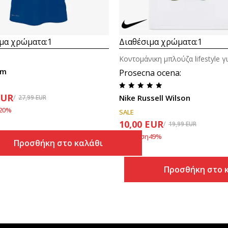
μα χρώματα:
1
Διαθέσιμα χρώματα:
1
im
Prosecna ocena
:
EUR
Nike Russell Wilson
27,99
EUR
20
%
SALE
10,00
EUR
19,99
EUR
Έκπτωση
49
%
Προσθήκη στο καλάθι
Προσθήκη στο 