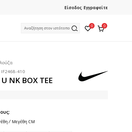
ΕΓΓΡΑΦΕΙΤΕ
ΧΡΕΙΑΖ
Είσοδος
Εγγραφείτε
Και κερδίστε -10% με την πρώτη σας αγορά!
Κ
0
0
Αναζήτηση στον ιστότοπο
πλούζα
:
IF2468-410
 U NK BOX TEE
ους:
έθη
Μεγέθη CM