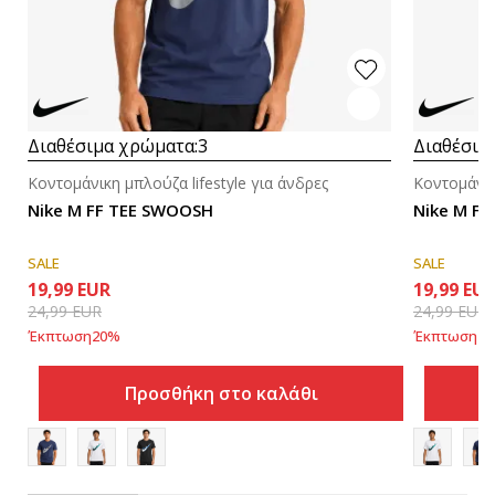
Διαθέσιμα χρώματα:
3
Διαθέσιμ
Κοντομάνικη μπλούζα lifestyle για άνδρες
Κοντομάνικ
Nike M FF TEE SWOOSH
Nike M F
SALE
SALE
19,99
EUR
19,99
EU
24,99
EUR
24,99
EUR
Έκπτωση
20
%
Έκπτωση
20
Προσθήκη στο καλάθι