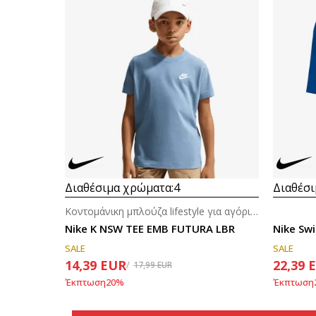
Διαθέσιμα χρώματα:
4
Διαθέσι
Κοντομάνικη μπλούζα lifestyle για αγόρια (8-14ε.)
Nike K NSW TEE EMB FUTURA LBR
Nike Sw
SALE
SALE
14,39
EUR
22,39
17,99
EUR
Έκπτωση
20
%
Έκπτωση