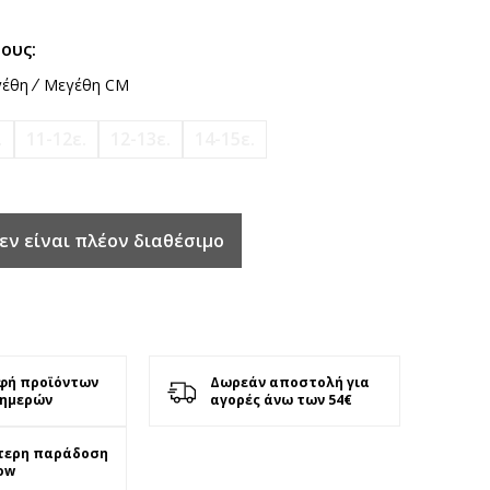
ους:
έθη
Μεγέθη CM
.
11-12ε.
12-13ε.
14-15ε.
εν είναι πλέον διαθέσιμο
φή προϊόντων
Δωρεάν αποστολή για
 ημερών
αγορές άνω των 54€
τερη παράδοση
ow