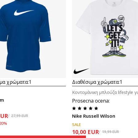
μα χρώματα:
1
Διαθέσιμα χρώματα:
1
im
Prosecna ocena
:
EUR
Nike Russell Wilson
27,99
EUR
20
%
SALE
10,00
EUR
19,99
EUR