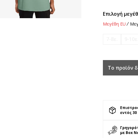
Επιλογή μεγέθ
Μεγέθη EU
Μεγ
7-8ε.
9-10ε
Το προϊόν δ
Επιστρο
εντός 30
Γρηγορό
με Box N