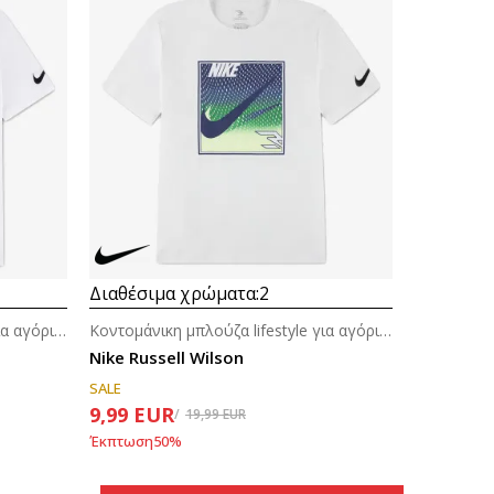
Διαθέσιμα χρώματα:
2
Κοντομάνικη μπλούζα lifestyle για αγόρια (8-14ε.)
Κοντομάνικη μπλούζα lifestyle για αγόρια (8-14ε.)
Nike Russell Wilson
SALE
9,99
EUR
19,99
EUR
Έκπτωση
50
%