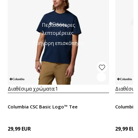
Περισσότερες
λεπτομέρειες
Γρήγορη επισκόπηση
Διαθέσιμα χρώματα:
1
Διαθέσιμ
Columbia CSC Basic Logo™ Tee
Columbia 
29,99
EUR
29,99
EU