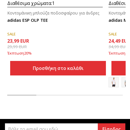
Διαθέσιμα χρώματα:
1
Διαθέσιμ
Κοντομάνικη μπλούζα ποδοσφαίρου για άνδρες
Κοντομάνι
adidas ESP OLP TEE
adidas M 
SALE
SALE
23,99
EUR
24,49
EU
29,99
EUR
34,99
EUR
Έκπτωση
20
%
Έκπτωση
30
Προσθήκη στο καλάθι
Είσοδος