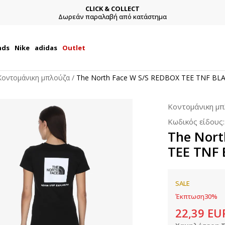
CLICK & COLLECT
Δωρεάν παραλαβή από κατάστημα
nds
Nike
adidas
Outlet
Κοντομάνικη μπλούζα
The North Face W S/S REDBOX TEE TNF BL
Κοντομάνικη μ
Κωδικός είδους
The Nort
TEE TNF
SALE
Έκπτωση
30
%
22,39
EU