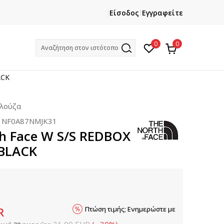
ΕΓΓΡΑΦΕΙΤΕ
ΧΡΕΙΑΖ
Είσοδος
Εγγραφείτε
Και κερδίστε -10% με την πρώτη σας αγορά!
Κ
0
0
Αναζήτηση στον ιστότοπο
ACK
πλούζα
:
NF0A87NMJK31
h Face W S/S REDBOX
 BLACK
Πτώση τιμής; Ενημερώστε με
R