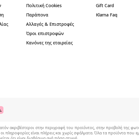
ν
Πολιτική Cookies
Gift Card
ση
Παράπονα
Klarna Faq
λίας
Αλλαγές & Επιστροφές
Όροι επιστροφών
Κανόνες της εταιρείας
όν ακριβέστεροι στην περιγραφή του προϊόντος, στην προβολή της φωτογρ
 οι πληροφορίες είναι πλήρεις και χωρίς σφάλματα. Όλα τα προϊόντα που 
είται ότι είναι διαθέσιμα ανά πάσα στιγμή.