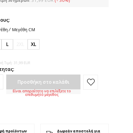
31,99
EUR
(
-
30
%
)
ιμή 30 ημερών:
ους:
έθη
Μεγέθη CM
L
2XL
XL
ή Τιμή:
31,99
EUR
τητας:
Προσθήκη στο καλάθι
Είναι απαραίτητο να επιλέξετε το
επιθυμητό μέγεθος
φή προϊόντων
Δωρεάν αποστολή για