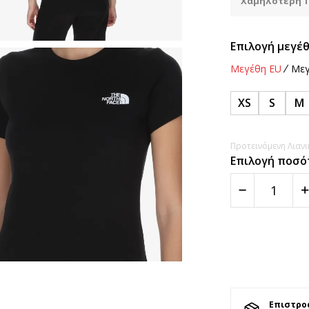
Χαμηλότερη Τ
Επιλογή μεγέθ
Μεγέθη EU
Μεγ
XS
S
M
Προτεινόμενη Λιανικ
Επιλογή ποσό
Επιστρο