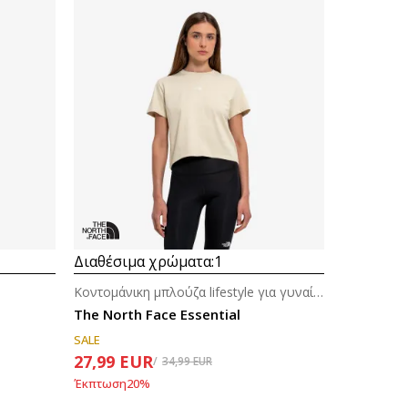
Διαθέσιμα χρώματα:
1
Κοντομάνικη μπλούζα lifestyle για γυναίκες
The North Face Essential
SALE
27,99
EUR
34,99
EUR
Έκπτωση
20
%