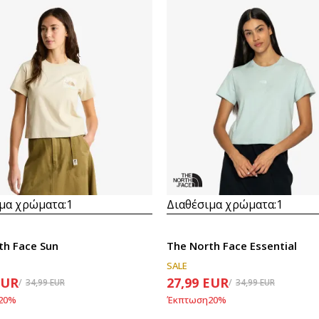
μα χρώματα:
1
Διαθέσιμα χρώματα:
1
th Face Sun
The North Face Essential
SALE
EUR
27,99
EUR
34,99
EUR
34,99
EUR
20
%
Έκπτωση
20
%