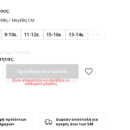
ους:
έθη
Μεγέθη CM
9-10ε.
11-12ε.
15-16ε.
13-14ε.
3-4ε.
ή Τιμή:
12,99
EUR
τητας:
Προσθήκη στο καλάθι
Είναι απαραίτητο να επιλέξετε το
επιθυμητό μέγεθος
φή προϊόντων
Δωρεάν αποστολή για
 ημερών
αγορές άνω των 54€