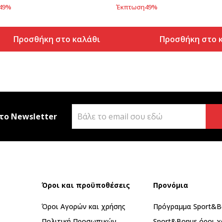
49
%
Έκπτωση
49
%
Προσθήκη στο καλάθι
Προσθήκη στο 
το Newsletter
Όροι και προϋποθέσεις
Προνόμια
Όροι Αγορών και χρήσης
Πρόγραμμα Sport&B
Πολιτική Προσωπικών
Sport&Bonus όροι χ