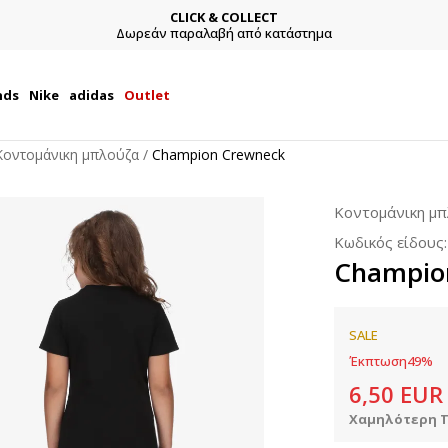
CLICK & COLLECT
Δωρεάν παραλαβή από κατάστημα
nds
Nike
adidas
Outlet
Κοντομάνικη μπλούζα
Champion Crewneck
Κοντομάνικη μ
Κωδικός είδους
Champio
SALE
Έκπτωση
49
%
6,50
EUR
Χαμηλότερη Τ