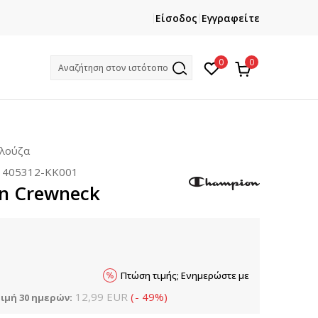
ΕΓΓΡΑΦΕΙΤΕ
ΧΡΕΙΑΖ
Είσοδος
Εγγραφείτε
Και κερδίστε -10% με την πρώτη σας αγορά!
Κ
0
0
Αναζήτηση στον ιστότοπο
πλούζα
:
405312-KK001
n Crewneck
Πτώση τιμής; Ενημερώστε με
12,99
EUR
(
-
49
%
)
ιμή 30 ημερών: