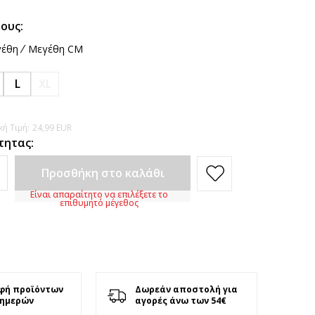
ους:
έθη
Μεγέθη CM
L
XL
ή Τιμή:
24,99
EUR
τητας:
Προσθήκη στο καλάθι
Είναι απαραίτητο να επιλέξετε το
επιθυμητό μέγεθος
φή προϊόντων
Δωρεάν αποστολή για
 ημερών
αγορές άνω των 54€