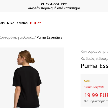
CLICK & COLLECT
Δωρεάν παραλαβή από κατάστημα
nds
Nike
adidas
Outlet
Κοντομάνικη μπλούζα
Puma Essentials
Κοντομάνικη μ
Κωδικός είδους
Puma Ess
SALE
Έκπτωση
20
%
19,99
EU
Χαμηλότερη Τ