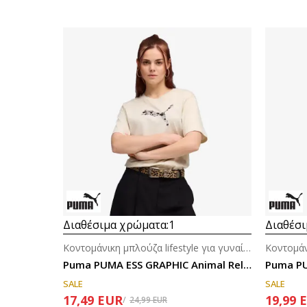
Διαθέσιμα χρώματα:
1
Διαθέσι
Κοντομάνικη μπλούζα lifestyle για γυναίκες
Puma PUMA ESS GRAPHIC Animal Relaxed Tee
Puma PU
SALE
SALE
17,49
EUR
19,99
24,99
EUR