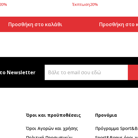
20
%
Έκπτωση
20
%
Προσθήκη στο καλάθι
Προσθήκη στο 
το Newsletter
Όροι και προϋποθέσεις
Προνόμια
Όροι Αγορών και χρήσης
Πρόγραμμα Sport&B
Πολιτική Προσωπικών
Sport&Bonus όροι χ