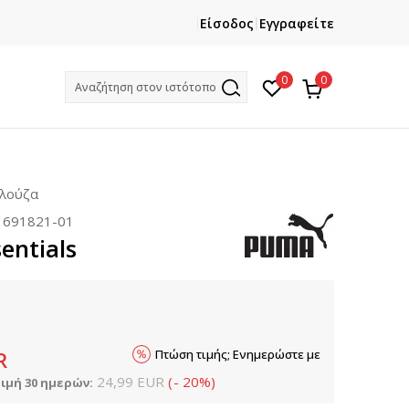
ΕΓΓΡΑΦΕΙΤΕ
ΧΡΕΙΑΖ
Είσοδος
Εγγραφείτε
Και κερδίστε -10% με την πρώτη σας αγορά!
Κ
0
0
Αναζήτηση στον ιστότοπο
πλούζα
:
691821-01
entials
Πτώση τιμής; Ενημερώστε με
R
24,99
EUR
(
-
20
%
)
ιμή 30 ημερών: