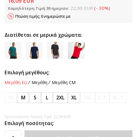
16,09
EUR
22,99
EUR
(
-
30
%
)
Χαμηλότερη Τιμή 30 ημερών:
Πτώση τιμής; Ενημερώστε με
Διατίθεται σε μερικά χρώματα:
Επιλογή μεγέθους:
Μεγέθη EU
Μεγέθη
Μεγέθη CM
XS
M
S
L
2XL
XL
3XL
L-T
XL-T
Προτεινόμενη Λιανική Τιμή:
22,99
EUR
Επιλογή ποσότητας: