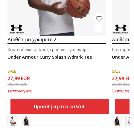
Διαθέσιμα χρώματα:
2
Διαθέσιμ
Κοντομάνικη μπλούζα μπάσκετ για άνδρες
Κοντομάνικ
Under Armour Curry Splash Wdmrk Tee
Under Arm
SALE
SALE
27,99
EUR
27,99
EU
39,99
EUR
39,99
EUR
Έκπτωση
30
%
Έκπτωση
30
Προσθήκη στο καλάθι