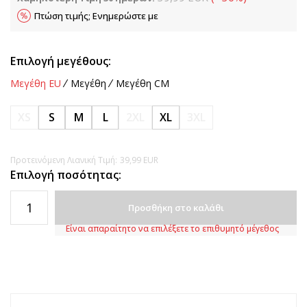
Πτώση τιμής; Ενημερώστε με
Επιλογή μεγέθους:
Μεγέθη EU
Μεγέθη
Μεγέθη CM
XS
S
M
L
2XL
XL
3XL
Προτεινόμενη Λιανική Τιμή:
39,99
EUR
Επιλογή ποσότητας:
Προσθήκη στο καλάθι
Είναι απαραίτητο να επιλέξετε το επιθυμητό μέγεθος