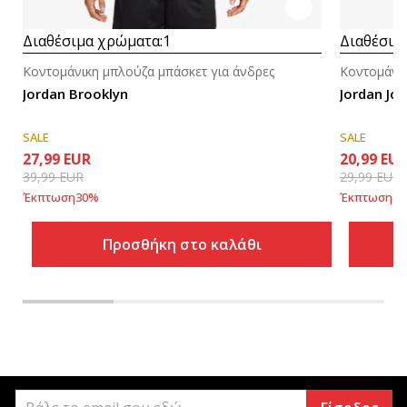
Διαθέσιμα χρώματα:
1
Διαθέσιμ
Κοντομάνικη μπλούζα μπάσκετ για άνδρες
Κοντομάνικ
Jordan Brooklyn
Jordan Jor
SALE
SALE
27,99
EUR
20,99
EU
39,99
EUR
29,99
EUR
Έκπτωση
30
%
Έκπτωση
30
Προσθήκη στο καλάθι