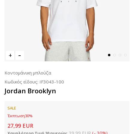
Κοντομάνικη μπλούζα
Κωδικός είδους:
IF3043-100
Jordan Brooklyn
SALE
Έκπτωση
30
%
27,99
EUR
39,99
EUR
(
-
30
%
)
Χαμηλότερη Τιμή 30 ημερών: