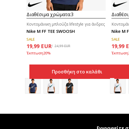
Διαθέσιμα χρώματα:
3
Διαθέσι
Κοντομάνικη μπλούζα lifestyle για άνδρες
Κοντομάν
Nike M FF TEE SWOOSH
Nike M 
SALE
SALE
19,99
EUR
19,99
24,99
EUR
Έκπτωση
20
%
Έκπτωση
Προσθήκη στο καλάθι
Εγγραφείτε σ