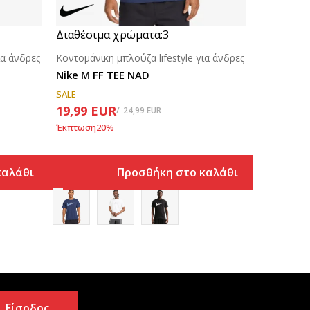
Διαθέσιμα χρώματα:
3
ια άνδρες
Κοντομάνικη μπλούζα lifestyle για άνδρες
Nike M FF TEE NAD
SALE
19,99
EUR
24,99
EUR
Έκπτωση
20
%
καλάθι
Προσθήκη στο καλάθι
Είσοδος