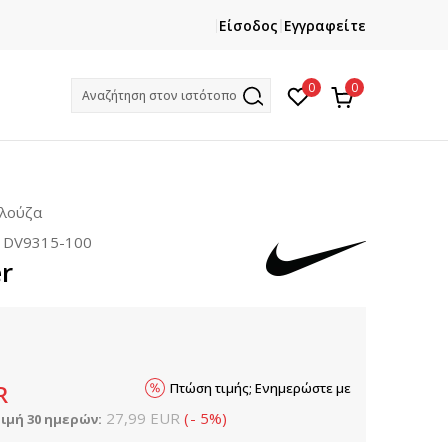
ΕΓΓΡΑΦΕΙΤΕ
ΧΡΕΙΑΖ
Είσοδος
Εγγραφείτε
Και κερδίστε -10% με την πρώτη σας αγορά!
Κ
0
0
Αναζήτηση στον ιστότοπο
πλούζα
:
DV9315-100
er
Πτώση τιμής; Ενημερώστε με
R
27,99
EUR
(
-
5
%
)
ιμή 30 ημερών: