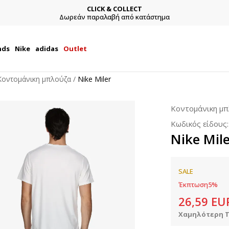
CLICK & COLLECT
Δωρεάν παραλαβή από κατάστημα
nds
Nike
adidas
Outlet
Κοντομάνικη μπλούζα
Nike Miler
Κοντομάνικη μ
Κωδικός είδους
Nike Mil
SALE
Έκπτωση
5
%
26,59
EU
Χαμηλότερη Τ