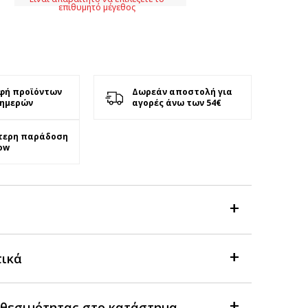
επιθυμητό μέγεθος
φή προϊόντων
Δωρεάν αποστολή για
 ημερών
αγορές άνω των 54€
τερη παράδοση
ow
τικά
θεσιμότητας στο κατάστημα