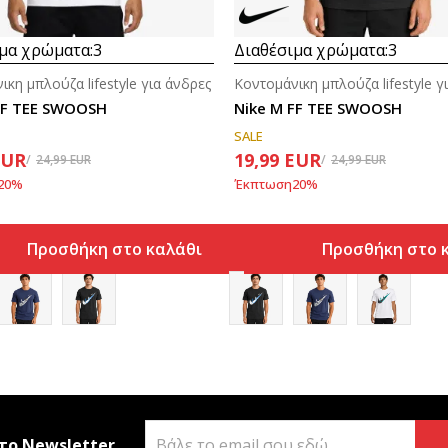
μα χρώματα:
3
Διαθέσιμα χρώματα:
3
ικη μπλούζα lifestyle για άνδρες
Κοντομάνικη μπλούζα lifestyle γ
FF TEE SWOOSH
Nike M FF TEE SWOOSH
SALE
EUR
19,99
EUR
24,99
EUR
24,99
EUR
20
%
Έκπτωση
20
%
Προσθήκη στο καλάθι
Προσθήκη στο 
το Newsletter