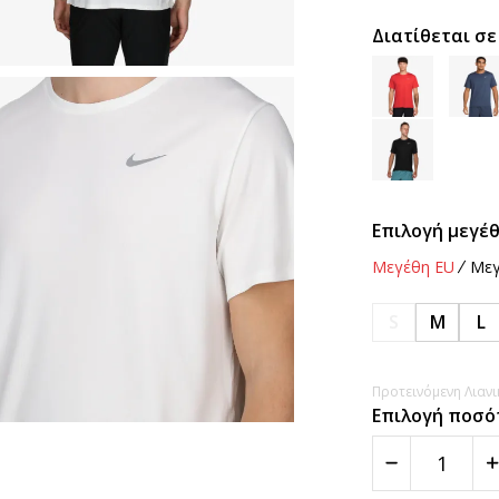
Διατίθεται σε
Επιλογή μεγέθ
Μεγέθη EU
Μεγ
S
M
L
Προτεινόμενη Λιανικ
Επιλογή ποσό