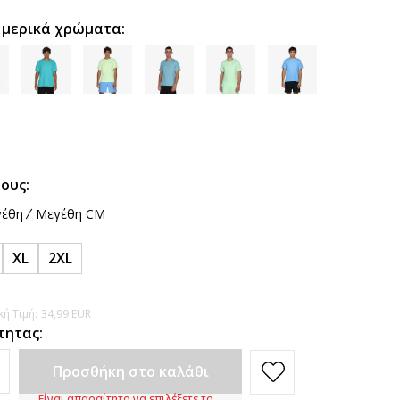
 μερικά χρώματα:
ους:
έθη
Μεγέθη CM
XL
2XL
ή Τιμή:
34,99
EUR
τητας:
Προσθήκη στο καλάθι
Είναι απαραίτητο να επιλέξετε το