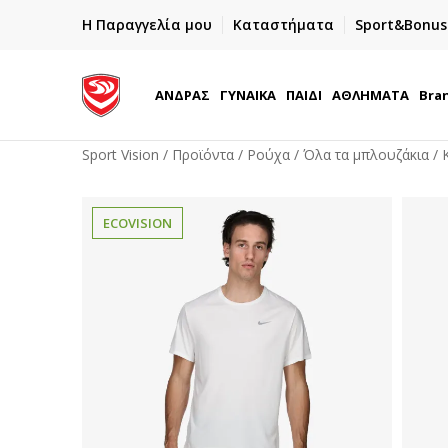
ΓΡΗΓΟΡΟΤΕΡΗ ΠΑΡΑΔΟΣΗ ΜΕ BOX NOW
Η Παραγγελία μου
Καταστήματα
Sport&Bonus
Παραλαβή 24/7
ΑΝΔΡΑΣ
ΓΥΝΑΙΚΑ
ΠΑΙΔΙ
ΑΘΛΗΜΑΤΑ
Bra
Sport Vision
Προϊόντα
Ρούχα
Όλα τα μπλουζάκια
ECOVISION