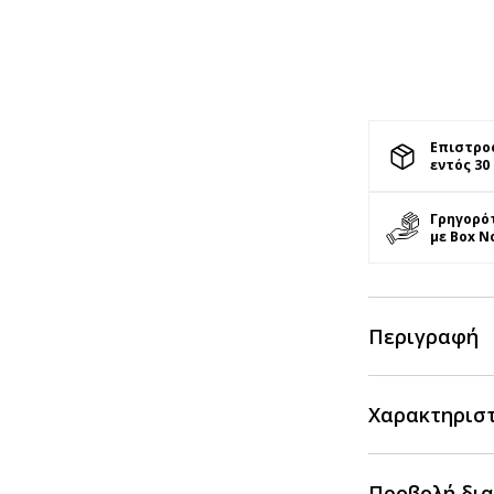
Επιστρο
εντός 30
Γρηγορό
με Box N
Περιγραφή
Χαρακτηρισ
Προβολή δια