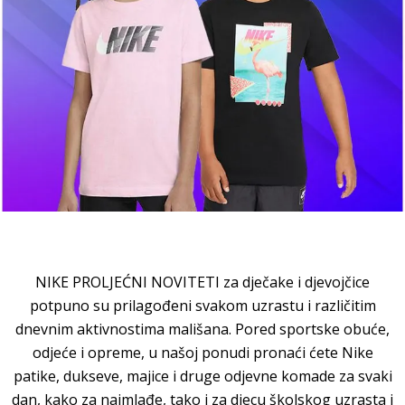
NIKE PROLJEĆNI NOVITETI za dječake i djevojčice
potpuno su prilagođeni svakom uzrastu i različitim
dnevnim aktivnostima mališana. Pored sportske obuće,
odjeće i opreme, u našoj ponudi pronaći ćete Nike
patike, dukseve, majice i druge odjevne komade za svaki
dan, kako za najmlađe, tako i za djecu školskog uzrasta i