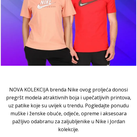
NOVA KOLEKCIJA brenda Nike ovog proljeća donosi
pregršt modela atraktivnih boja i upečatljivih printova,
uz patike koje su uvijek u trendu. Pogledajte ponudu
muške i ženske obuće, odjeće, opreme i aksesoara
pažljivo odabranu za zaljubljenike u Nike i Jordan
kolekcije.