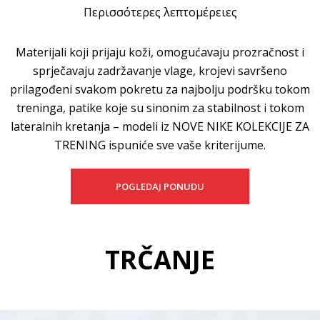
Περισσότερες λεπτομέρειες
Materijali koji prijaju koži, omogućavaju prozračnost i
sprječavaju zadržavanje vlage, krojevi savršeno
prilagođeni svakom pokretu za najbolju podršku tokom
treninga, patike koje su sinonim za stabilnost i tokom
lateralnih kretanja – modeli iz NOVE NIKE KOLEKCIJE ZA
TRENING ispuniće sve vaše kriterijume.
POGLEDAJ PONUDU
TRČANJE