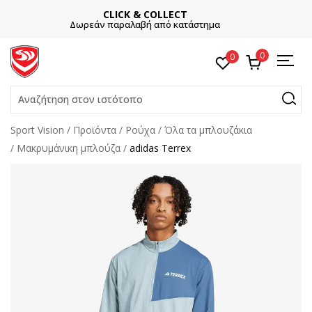
ΕΓΓΡΑΦΕΙΤΕ
Και κερδίστε -10% με την πρώτη σας αγορά!
0
0
Αναζήτηση στον ιστότοπο
Sport Vision
Προϊόντα
Ρούχα
Όλα τα μπλουζάκια
Μακρυμάνικη μπλούζα
adidas Terrex