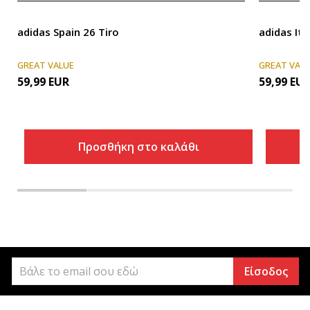
adidas Spain 26 Tiro
adidas Ita
GREAT VALUE
GREAT VAL
59,99
EUR
59,99
EU
Προσθήκη στο καλάθι
Είσοδος