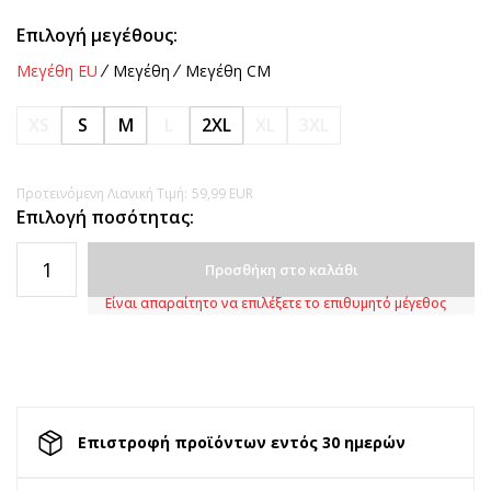
Επιλογή μεγέθους:
Μεγέθη EU
Μεγέθη
Μεγέθη CM
XS
S
M
L
2XL
XL
3XL
Προτεινόμενη Λιανική Τιμή:
59,99
EUR
Επιλογή ποσότητας:
Προσθήκη στο καλάθι
Είναι απαραίτητο να επιλέξετε το επιθυμητό μέγεθος
Επιστροφή προϊόντων εντός 30 ημερών