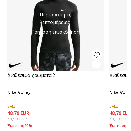
Περισσότερες
λεπτομέρειες
Γρήγορη επισκόπηση
Διαθέσιμα χρώματα:
2
Διαθέσιμ
Nike Volley
Nike Volle
SALE
SALE
48,79
EUR
48,79
EU
60,99
EUR
60,99
EUR
Έκπτωση
20
%
Έκπτωση
20