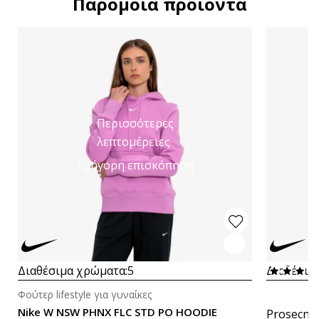
Παρόμοια προϊόντα
Περισσότερες
λεπτομέρειες
Γρήγορη επισκόπηση
Διαθέσιμα χρώματα:
5
Διαθέσιμ
Φούτερ lifestyle για γυναίκες
Nike W NSW PHNX FLC STD PO HOODIE
Prosecna