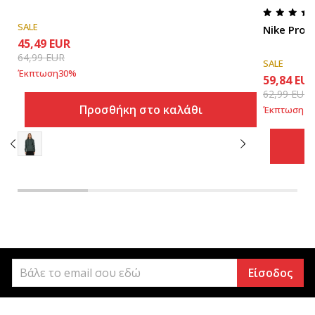
SALE
Nike Pro 
45,49
EUR
64,99
EUR
SALE
Έκπτωση
30
%
59,84
EU
62,99
EUR
Προσθήκη στο καλάθι
Έκπτωση
5
Είσοδος