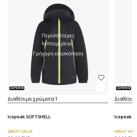
Περισσότερες
λεπτομέρειες
Γρήγορη επισκόπηση
Διαθέσιμα χρώματα:
1
Διαθέσιμ
Icepeak SOFTSHELL
Icepeak 
GREAT VALUE
GREAT VAL