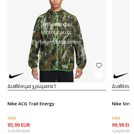
Περισσότερες
λεπτομέρειες
Γρήγορη επισκόπηση
Διαθέσιμα χρώματα:
1
Διαθέσιμ
Nike ACG Trail Energy
Nike Strid
SALE
SALE
95,99
EUR
99,99
EU
119,99
EUR
124,99
EU