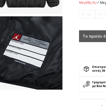
Μεγέθη EU
Μεγ
9-10ε.
11-1
Το προϊόν δ
Επιστρο
εντός 30
Γρηγορό
με Box N