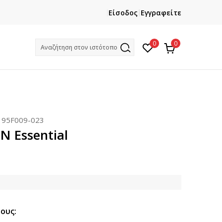
ΕΓΓΡΑΦΕΙΤΕ
ΧΡΕΙΑΖ
Είσοδος
Εγγραφείτε
Και κερδίστε -10% με την πρώτη σας αγορά!
Κ
0
0
Αναζήτηση στον ιστότοπο
:
95F009-023
N Essential
ους: