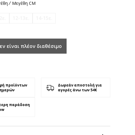
έθη
Μεγέθη CM
2ε.
12-13ε.
14-15ε.
εν είναι πλέον διαθέσιμο
φή προϊόντων
Δωρεάν αποστολή για
 ημερών
αγορές άνω των 54€
τερη παράδοση
ow