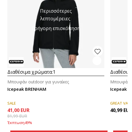
Περισσότερες
λεπτομέρειες
Γρήγορη επισκόπηση
Διαθέσιμα χρώματα:
1
Διαθέσιμ
Μπουφάν outdoor για γυναίκες
Μπουφάν o
Icepeak BRENHAM
Icepeak 
SALE
GREAT VAL
41,00
EUR
40,99
EU
81,99
EUR
Έκπτωση
49
%