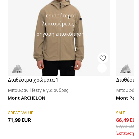
Περισσότερες
λεπτομέρειες
Γρήγορη επισκόπηση
Διαθέσιμα χρώματα:
1
Διαθέσιμ
Μπουφάν lifestyle για άνδρες
Μπουφάν li
Mont ARCHELON
Mont Pal
GREAT VALUE
SALE
71,99
EUR
66,49
EU
69,99
EUR
Έκπτωση
5