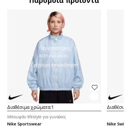
Παρόμοια προϊόντα
Περισσότερες
λεπτομέρειες
Γρήγορη επισκόπηση
Διαθέσιμα χρώματα:
1
Διαθέσιμ
Μπουφάν lifestyle για γυναίκες
Nike Sportswear
Nike Swif