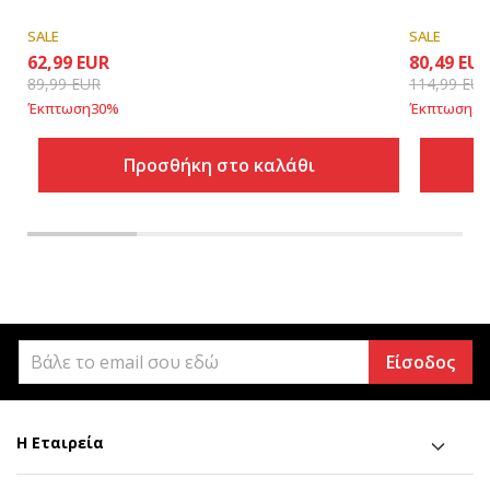
SALE
SALE
62,99
EUR
80,49
EU
89,99
EUR
114,99
EU
Έκπτωση
30
%
Έκπτωση
30
Προσθήκη στο καλάθι
Είσοδος
Η Εταιρεία