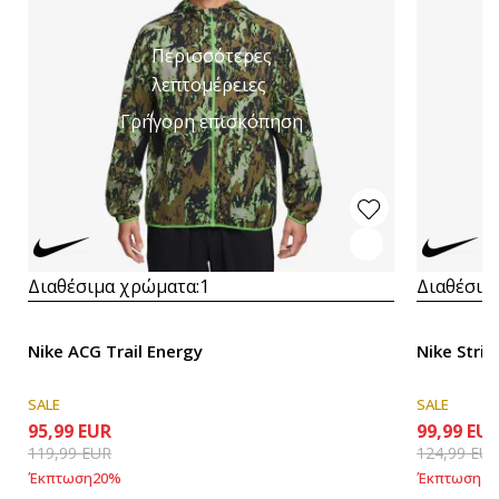
Περισσότερες
λεπτομέρειες
Γρήγορη επισκόπηση
Διαθέσιμα χρώματα:
1
Διαθέσιμ
Nike ACG Trail Energy
Nike Strid
SALE
SALE
95,99
EUR
99,99
EU
119,99
EUR
124,99
EU
Έκπτωση
20
%
Έκπτωση
20