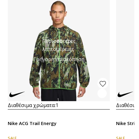
Περισσότερες
λεπτομέρειες
Γρήγορη επισκόπηση
Διαθέσιμα χρώματα:
1
Διαθέσιμ
Nike ACG Trail Energy
Nike Strid
SALE
SALE