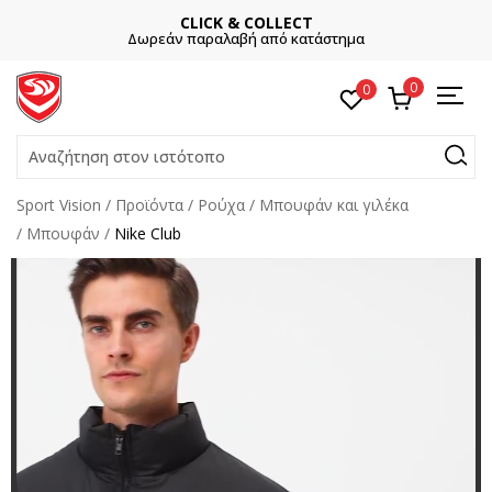
T
ΕΓΓΡΑΦΕΙΤΕ
ατάστημα
Και κερδίστε -10% με την πρώτη σα
0
0
Αναζήτηση στον ιστότοπο
Sport Vision
Προϊόντα
Ρούχα
Μπουφάν και γιλέκα
Μπουφάν
Nike Club