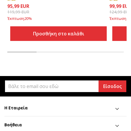
95,99
EUR
99,99
EU
119,99
EUR
124,99
EU
Έκπτωση
20
%
Έκπτωση
20
Προσθήκη στο καλάθι
Είσοδος
Η Εταιρεία
Βοήθεια