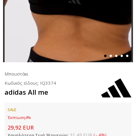
Μπουστάκι
Κωδικός είδους:
IQ3374
adidas All me
SALE
Έκπτωση
4
%
29,92
EUR
31,49
EUR
(
-
4
%
)
Χαμηλότερη Τιμή 30 ημερών: