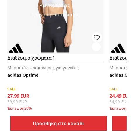
λεπτομέρειες
Γρήγορη επισκόπηση
Διαθέσιμα χρώματα:
1
Διαθέσιμ
Μπουστάκι προπονησης για γυναίκες
Μπουστάκι
adidas Optime
adidas Op
SALE
SALE
27,99
EUR
24,49
EU
39,99
EUR
34,99
EUR
Έκπτωση
30
%
Έκπτωση
30
Προσθήκη στο καλάθι