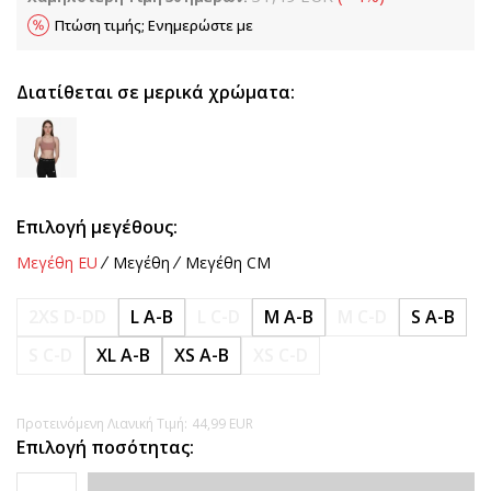
Πτώση τιμής; Ενημερώστε με
Διατίθεται σε μερικά χρώματα:
Επιλογή μεγέθους:
Μεγέθη EU
Μεγέθη
Μεγέθη CM
2XS D-DD
L A-B
L C-D
M A-B
M C-D
S A-B
S C-D
XL A-B
XS A-B
XS C-D
Προτεινόμενη Λιανική Τιμή:
44,99
EUR
Επιλογή ποσότητας: