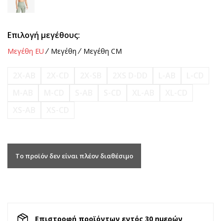
Επιλογή μεγέθους:
Μεγέθη EU
Μεγέθη
Μεγέθη CM
2X-AB
2X-CD
2X-SB
2XS D-DD
L-AB
L-CD
M-AB
M-CD
S-AB
S-CD
XL-AB
XL-CD
XS-AB
XS-CD
Το προϊόν δεν είναι πλέον διαθέσιμο
Επιστροφή προϊόντων εντός 30 ημερών