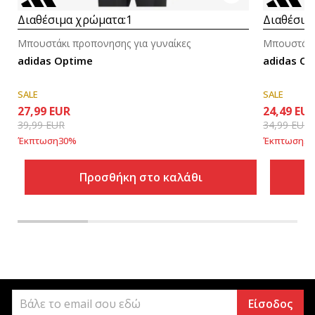
Διαθέσιμα χρώματα:
1
Διαθέσιμ
Μπουστάκι προπονησης για γυναίκες
Μπουστάκι
adidas Optime
adidas Op
SALE
SALE
27,99
EUR
24,49
EU
39,99
EUR
34,99
EUR
Έκπτωση
30
%
Έκπτωση
30
Προσθήκη στο καλάθι
Είσοδος