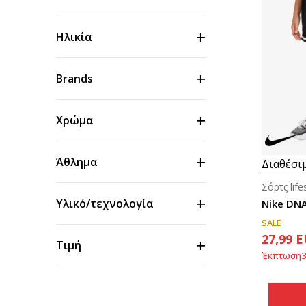
Ηλικία
Brands
Χρώμα
Άθλημα
Διαθέσι
Σόρτς life
Υλικό/τεχνολογία
Nike DN
SALE
27,99
E
Τιμή
Έκπτωση
3