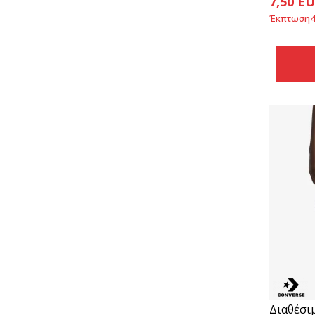
7,50
EU
Έκπτωση
4
Διαθέσι