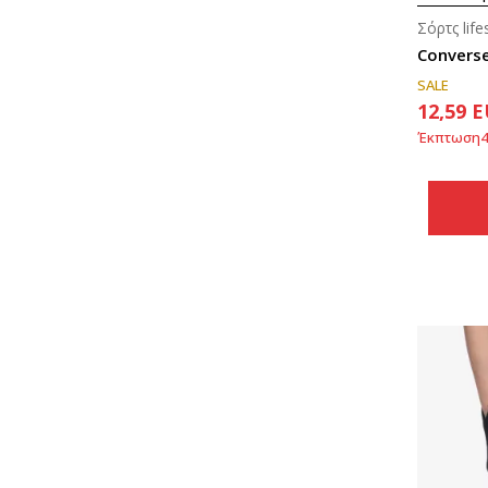
Σόρτς life
Converse
SALE
12,59
E
Έκπτωση
4