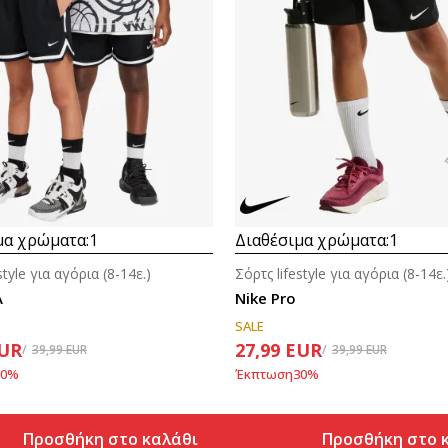
Συγκρίνετε
Συγκρίνετε
μα χρώματα:
1
Διαθέσιμα χρώματα:
1
style για αγόρια (8-14ε.)
Σόρτς lifestyle για αγόρια (8-14ε.
A
Nike Pro
SALE
UR
27,99
EUR
39,99
EUR
39,99
EUR
0
%
Έκπτωση
30
%
Προσθήκη στο καλάθι
Προσθήκη στο 