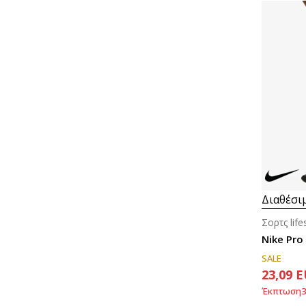
Διαθέσι
Σορτς life
Nike Pro
SALE
23,09
E
Έκπτωση
3