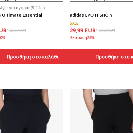
style για αγόρια (8-14ε.)
 Ultimate Essential
adidas EPO H SHO Y
SALE
UR
29,99
EUR
20,99
EUR
39,99
EUR
0
%
Έκπτωση
25
%
Προσθήκη στο καλάθι
Προσθήκη στο 