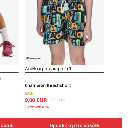
Συγκρίνετε
Διαθέσιμα χρώματα:
1
)
Champion Beachshort
SALE
9,00
EUR
17,99
EUR
Έκπτωση
49
%
καλάθι
Προσθήκη στο καλάθι