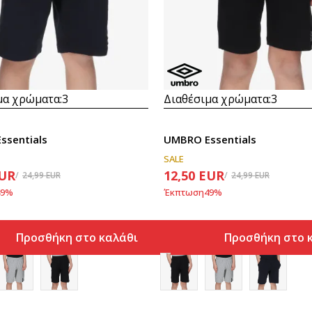
Συγκρίνετε
Συγκρίνετε
μα χρώματα:
3
Διαθέσιμα χρώματα:
3
ssentials
UMBRO Essentials
SALE
UR
12,50
EUR
24,99
EUR
24,99
EUR
9
%
Έκπτωση
49
%
Προσθήκη στο καλάθι
Προσθήκη στο 