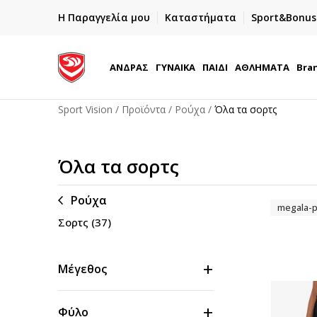
ΓΡΗΓΟΡΟΤΕΡΗ ΠΑΡΑΔΟΣΗ ΜΕ BOX NOW
Η Παραγγελία μου
Καταστήματα
Sport&Bonus
Παραλαβή 24/7
ΑΝΔΡΑΣ
ΓΥΝΑΙΚΑ
ΠΑΙΔΙ
ΑΘΛΗΜΑΤΑ
Bra
Sport Vision
Προϊόντα
Ρούχα
Όλα τα σορτς
Όλα τα σορτς
Ρούχα
megala-p
Σορτς
(37)
Μέγεθος
Φύλο