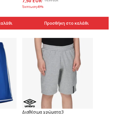
7,50
EUR
14,99
EUR
Έκπτωση
49
%
καλάθι
Προσθήκη στο καλάθι
Συγκρίνετε
Διαθέσιμα χρώματα:
3