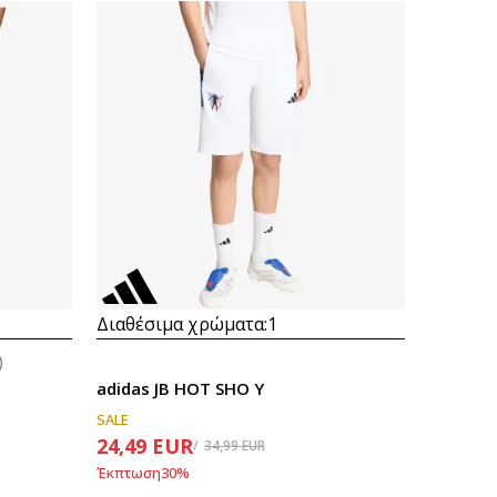
Συγκρίνετε
Διαθέσιμα χρώματα:
1
)
adidas JB HOT SHO Y
SALE
24,49
EUR
34,99
EUR
Έκπτωση
30
%