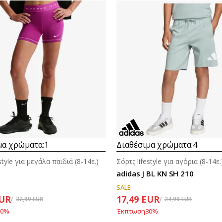
Συγκρίνετε
Συγκρίνετε
μα χρώματα:
1
Διαθέσιμα χρώματα:
4
style για μεγάλα παιδιά (8-14ε.)
Σόρτς lifestyle για αγόρια (8-14ε.
adidas J BL KN SH 210
SALE
UR
17,49
EUR
32,99
EUR
24,99
EUR
0
%
Έκπτωση
30
%