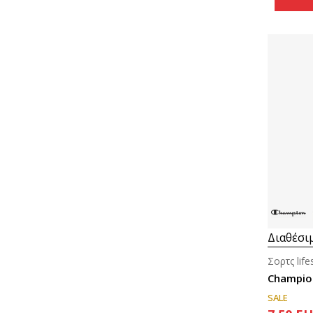
Διαθέσι
Σορτς life
Champio
SALE