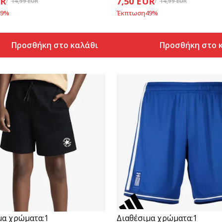
R
7,50
EUR
14,99
EUR
14,99
EUR
9
%
Έκπτωση
49
%
Προσθήκη στο καλάθι
Προσθήκη στο 
Συγκρίνετε
Συγκρίνετε
μα χρώματα:
1
Διαθέσιμα χρώματα:
1