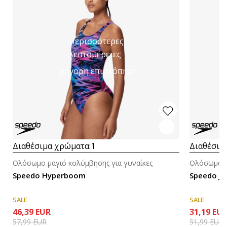
Περισσότερες
λεπτομέρειες
Γρήγορη επισκόπηση
Διαθέσιμα χρώματα:
1
Διαθέσιμ
Ολόσωμο μαγιό κολύμβησης για γυναίκες
Ολόσωμο μ
Speedo Hyperboom
Speedo Je
SALE
SALE
46,39
EUR
31,19
EU
57,99
EUR
51,99
EUR