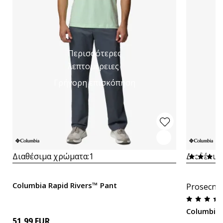
Περισσότερες
λεπτομέρειες
Γρήγορη επισκόπηση
Διαθέσιμα χρώματα:
1
Διαθέσιμ
Columbia Rapid Rivers™ Pant
Prosecna
Columbia 
51,99
EUR