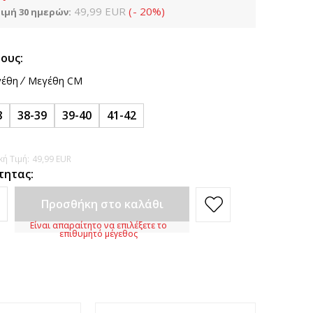
49,99
EUR
(
-
20
%
)
ιμή 30 ημερών:
ους:
έθη
Μεγέθη CM
8
38-39
39-40
41-42
ή Τιμή:
49,99
EUR
τητας:
Προσθήκη στο καλάθι
Είναι απαραίτητο να επιλέξετε το
επιθυμητό μέγεθος