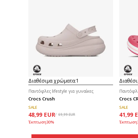
Διαθέσιμα χρώματα:
1
Διαθέσι
Παντόφλες lifestyle για γυναίκες
Παντόφλες
Crocs Crush
Crocs 
SALE
SALE
48,99
EUR
41,99
69,99
EUR
Έκπτωση
30
%
Έκπτωση