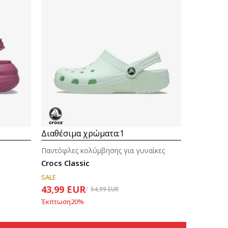
Διαθέσιμα χρώματα:
1
Παντόφλες κολύμβησης για γυναίκες
Crocs Classic
SALE
43,99
EUR
54,99
EUR
Έκπτωση
20
%