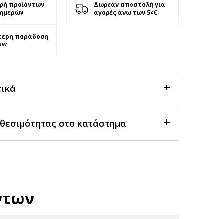
φή προϊόντων
Δωρεάν αποστολή για
 ημερών
αγορές άνω των 54€
τερη παράδοση
ow
τικά
θεσιμότητας στο κατάστημα
ντων