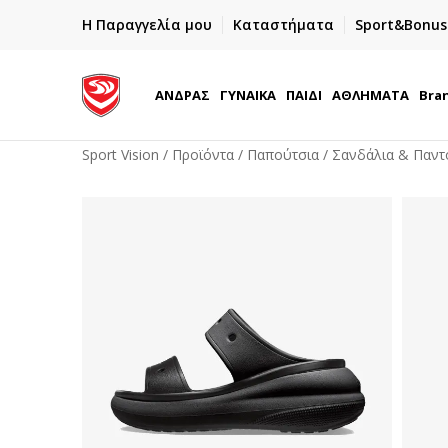
ΓΡΗΓΟΡΟΤΕΡΗ ΠΑΡΑΔΟΣΗ ΜΕ BOX NOW
Η Παραγγελία μου
Καταστήματα
Sport&Bonus
Παραλαβή 24/7
Δωρεά
ΑΝΔΡΑΣ
ΓΥΝΑΙΚΑ
ΠΑΙΔΙ
ΑΘΛΗΜΑΤΑ
Bra
Sport Vision
Προϊόντα
Παπούτσια
Σανδάλια & Παντ