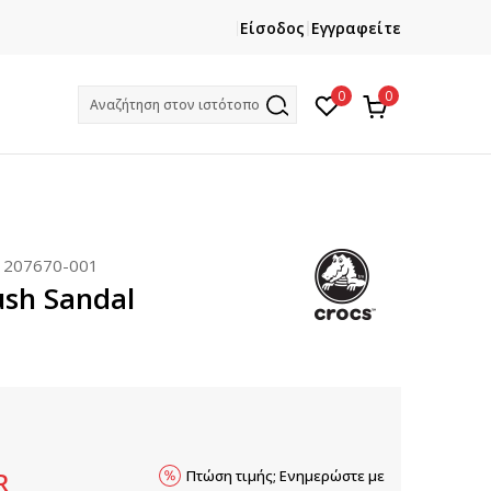
ΑΦΕΙΤΕ
ΧΡΕΙΑΖΕΣΤΕ ΒΟΗΘΕΙΑ ΜΕ ΤΗΝ 
Είσοδος
Εγγραφείτε
 την πρώτη σας αγορά!
Καλέστε μας στο +3021110
0
0
Αναζήτηση στον ιστότοπο
:
207670-001
ush Sandal
Πτώση τιμής; Ενημερώστε με
R