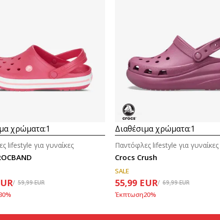
μα χρώματα:
1
Διαθέσιμα χρώματα:
1
 lifestyle για γυναίκες
Παντόφλες lifestyle για γυναίκες
CROCBAND
Crocs Crush
SALE
EUR
55,99
EUR
59,99
EUR
69,99
EUR
30
%
Έκπτωση
20
%