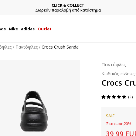
CLICK & COLLECT
ΕΓΓΡ
ν παραλαβή από κατάστημα
Και κερδίστε -10% με
nds
Nike
adidas
Outlet
όφλες
Παντόφλες
Crocs Crush Sandal
Παντόφλες
Κωδικός είδους
Crocs Cr
2
SALE
Έκπτωση
20
%
39,99
EU